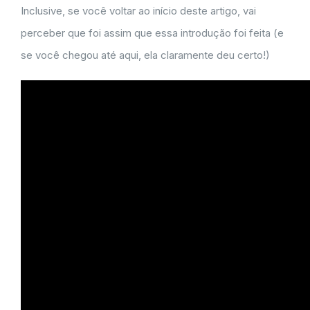
Inclusive, se você voltar ao início deste artigo, vai
perceber que foi assim que essa introdução foi feita (e
se você chegou até aqui, ela claramente deu certo!)