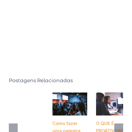
Atlanta. Semanalmente compartilha pílulas de
produtividade em seu quadro intitulado: Inteligência
Produtiva na rádio CBN. É autora de dois livros best
sellers: Faça o tempo trabalhar para você (2015, Editora
Ser Mais) e Faça o tempo enriquecer você! (2020,
Editora Gente).
Postagens Relacionadas
Como fazer
O QUE É
uma palestra
PROATIVIDADE