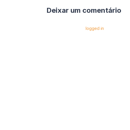
Deixar um comentário
Você precise estar
logged in
para postar 