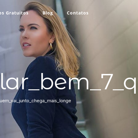
s Gratuitos
Blog
Contatos
lar_bem_7_q
em_vai_junto_chega_mais_longe