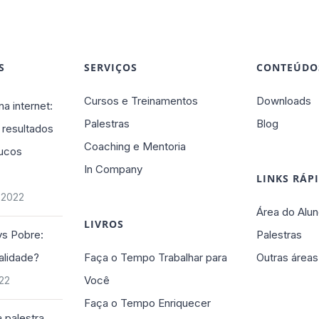
S
SERVIÇOS
CONTEÚDO
Cursos e Treinamentos
Downloads
na internet:
Palestras
Blog
 resultados
Coaching e Mentoria
ucos
In Company
LINKS RÁP
 2022
Área do Alun
LIVROS
vs Pobre:
Palestras
alidade?
Faça o Tempo Trabalhar para
Outras áreas
Você
022
Faça o Tempo Enriquecer
 palestra