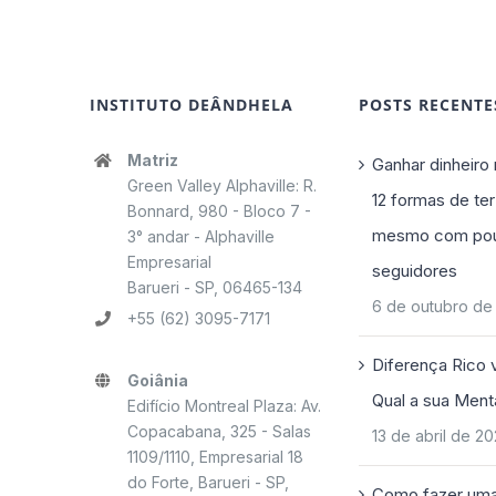
INSTITUTO DEÂNDHELA
POSTS RECENTE
Matriz
Ganhar dinheiro 
Green Valley Alphaville: R.
12 formas de ter
Bonnard, 980 - Bloco 7 -
mesmo com po
3° andar - Alphaville
Empresarial
seguidores
Barueri - SP, 06465-134
6 de outubro de
+55 (62) 3095-7171
Diferença Rico 
Goiânia
Qual a sua Ment
Edifício Montreal Plaza: Av.
Copacabana, 325 - Salas
13 de abril de 2
1109/1110, Empresarial 18
do Forte, Barueri - SP,
Como fazer uma