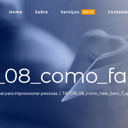
Home
Sobre
Serviços
Conteúdo
NOVO
_08_como_fa
l para impressionar pessoas
TATCRI_08_como_falar_bem_7_qu