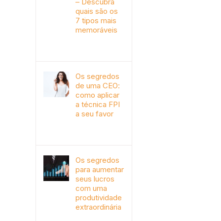
– Descubra
quais são os
7 tipos mais
memoráveis
outubro 9th, 2019
Os segredos
de uma CEO:
como aplicar
a técnica FPI
a seu favor
janeiro 4th, 2018
Os segredos
para aumentar
seus lucros
com uma
produtividade
extraordinária
novembro 10th, 2017