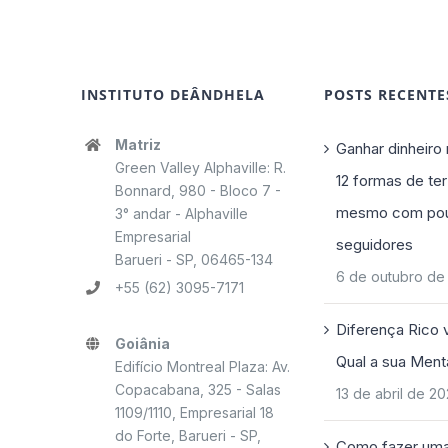
INSTITUTO DEÂNDHELA
POSTS RECENTE
Matriz
Ganhar dinheiro 
Green Valley Alphaville: R.
12 formas de ter
Bonnard, 980 - Bloco 7 -
mesmo com po
3° andar - Alphaville
Empresarial
seguidores
Barueri - SP, 06465-134
6 de outubro de
+55 (62) 3095-7171
Diferença Rico 
Goiânia
Qual a sua Ment
Edifício Montreal Plaza: Av.
Copacabana, 325 - Salas
13 de abril de 2
1109/1110, Empresarial 18
do Forte, Barueri - SP,
Como fazer uma