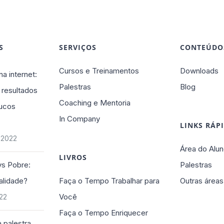
S
SERVIÇOS
CONTEÚDO
Cursos e Treinamentos
Downloads
na internet:
Palestras
Blog
 resultados
Coaching e Mentoria
ucos
In Company
LINKS RÁP
 2022
Área do Alun
LIVROS
vs Pobre:
Palestras
alidade?
Faça o Tempo Trabalhar para
Outras áreas
Você
022
Faça o Tempo Enriquecer
 palestra