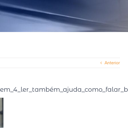
Anterior
bem_4_ler_também_ajuda_como_falar_