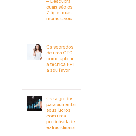
– Descubra
quais são os
7 tipos mais
memoráveis
outubro 9th, 2019
Os segredos
de uma CEO:
como aplicar
a técnica FPI
a seu favor
janeiro 4th, 2018
Os segredos
para aumentar
seus lucros
com uma
produtividade
extraordinária
novembro 10th, 2017