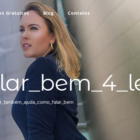
s Gratuitos
Blog
Contatos
lar_bem_4_
r_também_ajuda_como_falar_bem