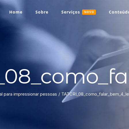
Home
Sobre
Serviços
Conteúdo
NOVO
_08_como_fa
l para impressionar pessoas
TATCRI_08_como_falar_bem_4_le