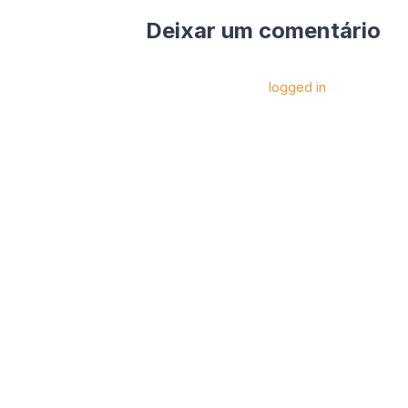
Deixar um comentário
Você precise estar
logged in
para postar 