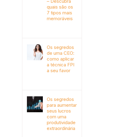
– Descubra
quais são os
7 tipos mais
memoráveis
outubro 9th, 2019
Os segredos
de uma CEO:
como aplicar
a técnica FPI
a seu favor
janeiro 4th, 2018
Os segredos
para aumentar
seus lucros
com uma
produtividade
extraordinária
novembro 10th, 2017