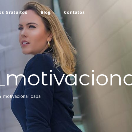
s Gratuitos
Blog
Contatos
_motivacion
_motivacional_capa