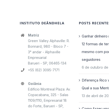
INSTITUTO DEÂNDHELA
POSTS RECENTE
Matriz
Ganhar dinheiro 
Green Valley Alphaville: R.
12 formas de ter
Bonnard, 980 - Bloco 7 -
mesmo com po
3° andar - Alphaville
Empresarial
seguidores
Barueri - SP, 06465-134
6 de outubro de
+55 (62) 3095-7171
Diferença Rico 
Goiânia
Qual a sua Ment
Edifício Montreal Plaza: Av.
Copacabana, 325 - Salas
13 de abril de 2
1109/1110, Empresarial 18
do Forte, Barueri - SP,
Como fazer uma