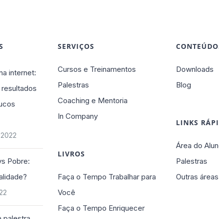
S
SERVIÇOS
CONTEÚDO
Cursos e Treinamentos
Downloads
na internet:
Palestras
Blog
 resultados
Coaching e Mentoria
ucos
In Company
LINKS RÁP
 2022
Área do Alun
LIVROS
vs Pobre:
Palestras
alidade?
Faça o Tempo Trabalhar para
Outras áreas
Você
022
Faça o Tempo Enriquecer
 palestra