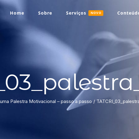
Home
Sobre
Serviços
Conteúdo
NOVO
03_palestra
uma Palestra Motivacional – passo a passo
TATCRI_03_palestra