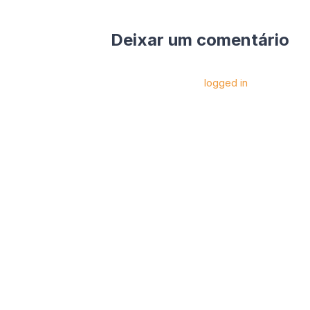
Deixar um comentário
Você precise estar
logged in
para postar 