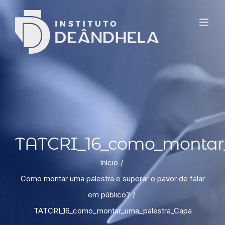
TATCRI_16_como_montar
Início
Como montar uma palestra e superar o pavor de falar
em público?
TATCRI_16_como_montar_uma_palestra_Capa