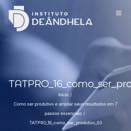
TATPRO_16_como_ser_pro
Início
Como ser produtivo e ampliar seus resultados em 7
passos essenciais
TATPRO_16_como_ser_produtivo_03