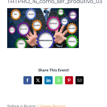
TATPRO_16_como_ser_produtivo_03
Share This Event!
Sobre o Autor:
Ulisses Panta