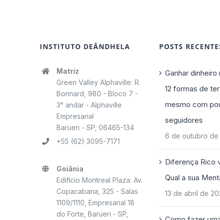
INSTITUTO DEÂNDHELA
POSTS RECENTE
Matriz
Ganhar dinheiro 
Green Valley Alphaville: R.
12 formas de ter
Bonnard, 980 - Bloco 7 -
mesmo com po
3° andar - Alphaville
Empresarial
seguidores
Barueri - SP, 06465-134
6 de outubro de
+55 (62) 3095-7171
Diferença Rico 
Goiânia
Qual a sua Ment
Edifício Montreal Plaza: Av.
Copacabana, 325 - Salas
13 de abril de 2
1109/1110, Empresarial 18
do Forte, Barueri - SP,
Como fazer uma