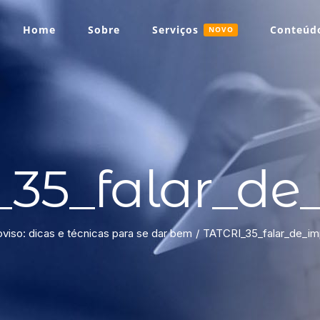
Home
Sobre
Serviços
Conteúdo
NOVO
35_falar_de_
oviso: dicas e técnicas para se dar bem
TATCRI_35_falar_de_imp