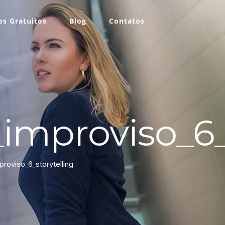
s Gratuitos
Blog
Contatos
improviso_6_
roviso_6_storytelling