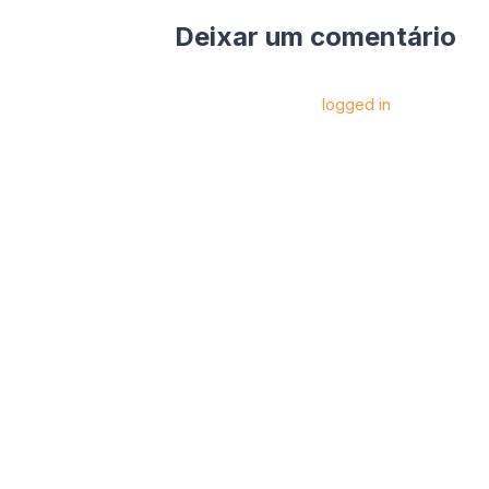
Deixar um comentário
Você precise estar
logged in
para postar 