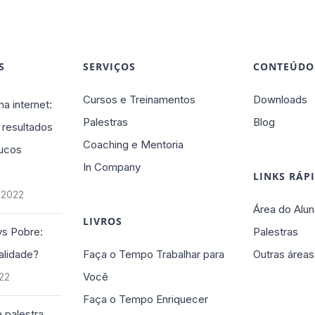
S
SERVIÇOS
CONTEÚDO
Cursos e Treinamentos
Downloads
na internet:
Palestras
Blog
 resultados
Coaching e Mentoria
ucos
In Company
LINKS RÁP
 2022
Área do Alun
LIVROS
vs Pobre:
Palestras
alidade?
Faça o Tempo Trabalhar para
Outras áreas
Você
022
Faça o Tempo Enriquecer
 palestra