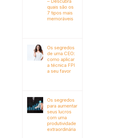
– Descubra
quais são os
7 tipos mais
memoráveis
outubro 9th, 2019
Os segredos
de uma CEO:
como aplicar
a técnica FPI
a seu favor
janeiro 4th, 2018
Os segredos
para aumentar
seus lucros
com uma
produtividade
extraordinária
novembro 10th, 2017