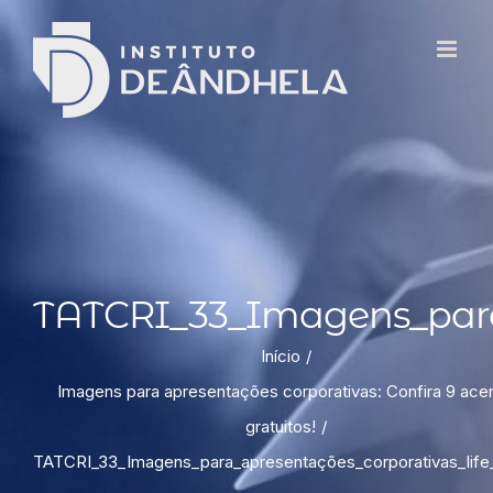
TATCRI_33_Imagens_para_
Início
Imagens para apresentações corporativas: Confira 9 ace
gratuitos!
TATCRI_33_Imagens_para_apresentações_corporativas_life