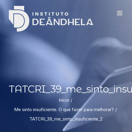
TATCRI_39_me_sinto_insuf
Início
Me sinto insuficiente. O que fazer para melhorar?
TATCRI_39_me_sinto_insuficiente_2