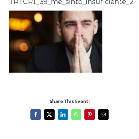
TATCRI_39_me_sinto_insuficiente_2
Share This Event!