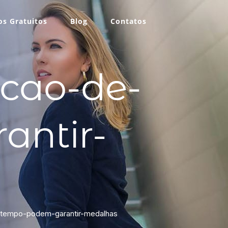
s Gratuitos
Blog
Contatos
cao-de-
antir-
tempo-podem-garantir-medalhas