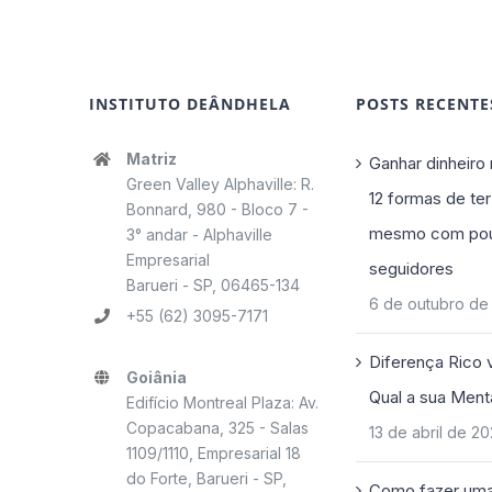
INSTITUTO DEÂNDHELA
POSTS RECENTE
Matriz
Ganhar dinheiro 
Green Valley Alphaville: R.
12 formas de ter
Bonnard, 980 - Bloco 7 -
mesmo com po
3° andar - Alphaville
Empresarial
seguidores
Barueri - SP, 06465-134
6 de outubro de
+55 (62) 3095-7171
Diferença Rico 
Goiânia
Qual a sua Ment
Edifício Montreal Plaza: Av.
Copacabana, 325 - Salas
13 de abril de 2
1109/1110, Empresarial 18
do Forte, Barueri - SP,
Como fazer uma