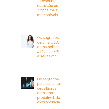
– Descubra
quais são os
7 tipos mais
memoráveis
outubro 9th, 2019
Os segredos
de uma CEO:
como aplicar
a técnica FPI
a seu favor
janeiro 4th, 2018
Os segredos
para aumentar
seus lucros
com uma
produtividade
extraordinária
novembro 10th, 2017