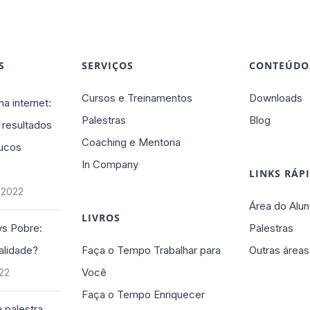
S
SERVIÇOS
CONTEÚDO
Cursos e Treinamentos
Downloads
na internet:
Palestras
Blog
 resultados
Coaching e Mentoria
ucos
In Company
LINKS RÁP
 2022
Área do Alun
LIVROS
vs Pobre:
Palestras
alidade?
Faça o Tempo Trabalhar para
Outras áreas
Você
022
Faça o Tempo Enriquecer
 palestra