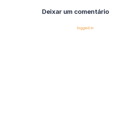
Deixar um comentário
Você precise estar
logged in
para postar 