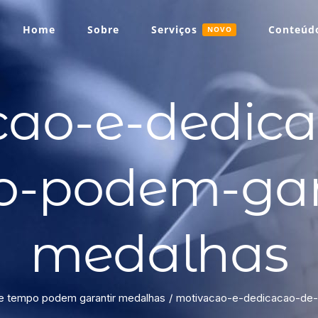
Home
Sobre
Serviços
Conteúdo
NOVO
cao-e-dedica
-podem-gar
medalhas
e tempo podem garantir medalhas
motivacao-e-dedicacao-de-