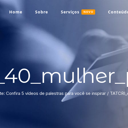
Home
Sobre
Serviços
Conteúdo
NOVO
40_mulher_p
te: Confira 5 vídeos de palestras para você se inspirar
TATCRI_4