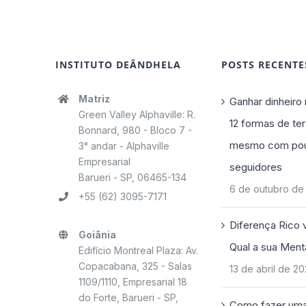
INSTITUTO DEÂNDHELA
POSTS RECENTE
Matriz
Ganhar dinheiro 
Green Valley Alphaville: R.
12 formas de ter
Bonnard, 980 - Bloco 7 -
mesmo com po
3° andar - Alphaville
Empresarial
seguidores
Barueri - SP, 06465-134
6 de outubro de
+55 (62) 3095-7171
Diferença Rico 
Goiânia
Qual a sua Ment
Edifício Montreal Plaza: Av.
Copacabana, 325 - Salas
13 de abril de 2
1109/1110, Empresarial 18
do Forte, Barueri - SP,
Como fazer uma