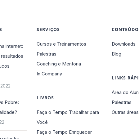
S
SERVIÇOS
CONTEÚDO
Cursos e Treinamentos
Downloads
na internet:
Palestras
Blog
 resultados
Coaching e Mentoria
ucos
In Company
LINKS RÁP
 2022
Área do Alun
LIVROS
vs Pobre:
Palestras
alidade?
Faça o Tempo Trabalhar para
Outras áreas
Você
022
Faça o Tempo Enriquecer
 palestra