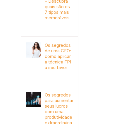
– Descubra
quais são os
7 tipos mais
memoráveis
outubro 9th, 2019
Os segredos
de uma CEO:
como aplicar
a técnica FPI
a seu favor
janeiro 4th, 2018
Os segredos
para aumentar
seus lucros
com uma
produtividade
extraordinária
novembro 10th, 2017