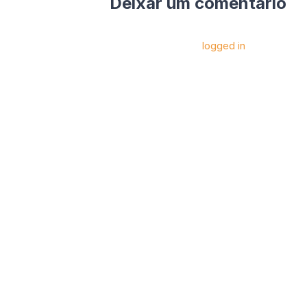
Deixar um comentário
Você precise estar
logged in
para postar 