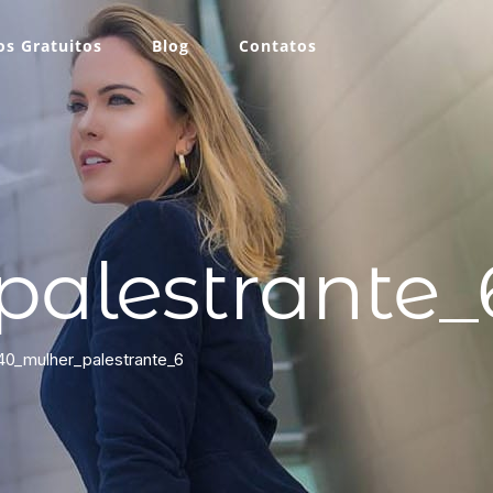
s Gratuitos
Blog
Contatos
alestrante_
0_mulher_palestrante_6