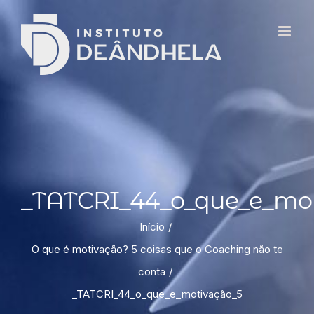
_TATCRI_44_o_que_e_mot
Início
O que é motivação? 5 coisas que o Coaching não te
conta
_TATCRI_44_o_que_e_motivação_5