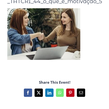
_TATCRI_44_o_que_e_motivação_5
Share This Event!