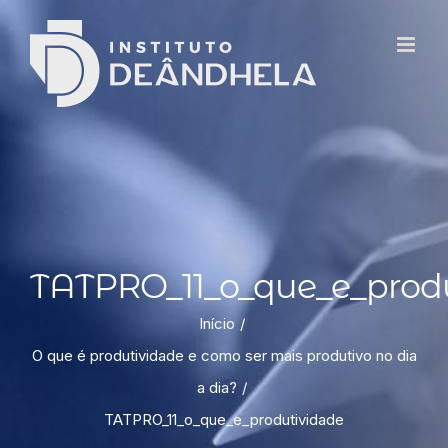
TATPRO_11_o_que_e_prod
Início
O que é produtividade e como ser mais produtivo no dia
a dia?
TATPRO_11_o_que_e_produtividade