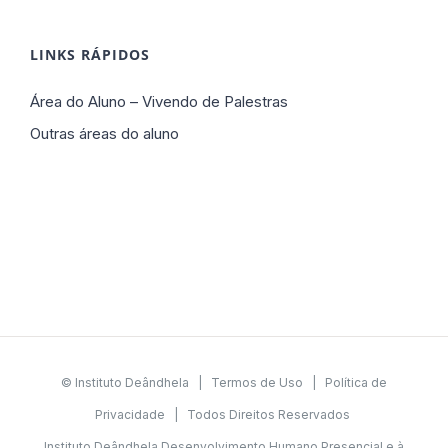
LINKS RÁPIDOS
Área do Aluno – Vivendo de Palestras
Outras áreas do aluno
© Instituto Deândhela |
Termos de Uso
|
Política de
Privacidade
| Todos Direitos Reservados
Instituto Deândhela Desenvolvimento Humano Presencial e à