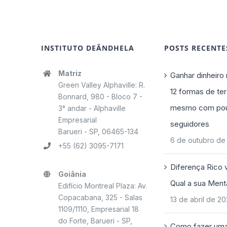
INSTITUTO DEÂNDHELA
POSTS RECENTE
Matriz
Ganhar dinheiro 
Green Valley Alphaville: R.
12 formas de ter
Bonnard, 980 - Bloco 7 -
mesmo com po
3° andar - Alphaville
Empresarial
seguidores
Barueri - SP, 06465-134
6 de outubro de
+55 (62) 3095-7171
Diferença Rico 
Goiânia
Qual a sua Ment
Edifício Montreal Plaza: Av.
Copacabana, 325 - Salas
13 de abril de 2
1109/1110, Empresarial 18
do Forte, Barueri - SP,
Como fazer uma