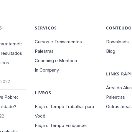
S
SERVIÇOS
CONTEÚDO
Cursos e Treinamentos
Downloads
na internet:
Palestras
Blog
 resultados
Coaching e Mentoria
ucos
In Company
LINKS RÁP
 2022
Área do Alun
LIVROS
vs Pobre:
Palestras
alidade?
Faça o Tempo Trabalhar para
Outras áreas
Você
022
Faça o Tempo Enriquecer
 palestra