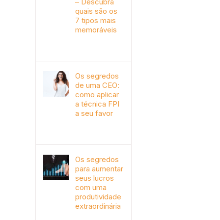
– Descubra
quais são os
7 tipos mais
memoráveis
outubro 9th, 2019
Os segredos
de uma CEO:
como aplicar
a técnica FPI
a seu favor
janeiro 4th, 2018
Os segredos
para aumentar
seus lucros
com uma
produtividade
extraordinária
novembro 10th, 2017