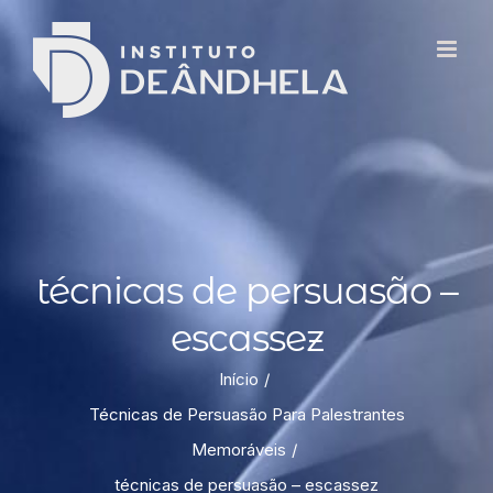
técnicas de persuasão –
escassez
Início
Técnicas de Persuasão Para Palestrantes
Memoráveis
técnicas de persuasão – escassez