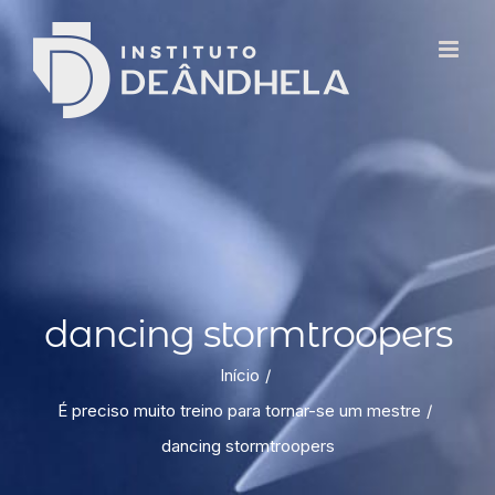
dancing stormtroopers
Início
É preciso muito treino para tornar-se um mestre
dancing stormtroopers