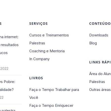
S
SERVIÇOS
CONTEÚDO
Cursos e Treinamentos
Downloads
na internet:
Palestras
Blog
 resultados
Coaching e Mentoria
ucos
In Company
LINKS RÁP
 2022
Área do Alun
LIVROS
vs Pobre:
Palestras
alidade?
Faça o Tempo Trabalhar para
Outras áreas
Você
022
Faça o Tempo Enriquecer
 palestra