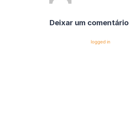
Deixar um comentário
Você precise estar
logged in
para postar 