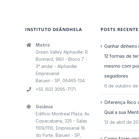
INSTITUTO DEÂNDHELA
POSTS RECENTE
Matriz
Ganhar dinheiro 
Green Valley Alphaville: R.
12 formas de ter
Bonnard, 980 - Bloco 7 -
mesmo com po
3° andar - Alphaville
Empresarial
seguidores
Barueri - SP, 06465-134
6 de outubro de
+55 (62) 3095-7171
Diferença Rico 
Goiânia
Qual a sua Ment
Edifício Montreal Plaza: Av.
Copacabana, 325 - Salas
13 de abril de 2
1109/1110, Empresarial 18
do Forte, Barueri - SP,
Como fazer uma