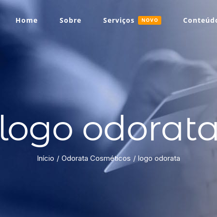
Home
Sobre
Serviços
Conteúdo
NOVO
logo odorat
Início
Odorata Cosméticos
logo odorata