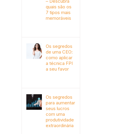
– Descubra
quais são os
7 tipos mais
memoráveis
outubro 9th, 2019
Os segredos
de uma CEO:
como aplicar
a técnica FPI
a seu favor
janeiro 4th, 2018
Os segredos
para aumentar
seus lucros
com uma
produtividade
extraordinária
novembro 10th, 2017