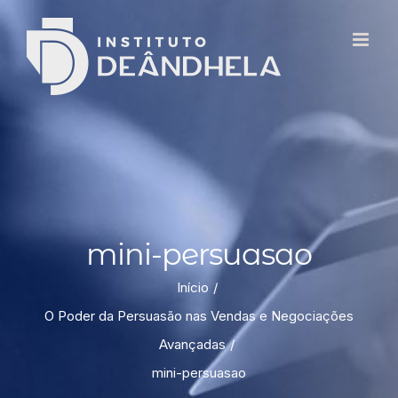
mini-persuasao
Início
O Poder da Persuasão nas Vendas e Negociações
Avançadas
mini-persuasao