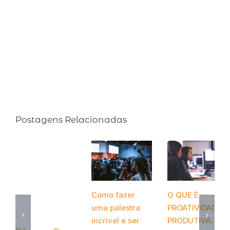
negócios. Diariamente compartilha gratuitamente muito
conteúdo sobre IDENTIDADE e PROPÓSITO e somente
com esse conteúdo recebe diariamente depoimentos
de transformação e desbloqueios acontecendo na vida
das pessoas.
Postagens Relacionadas
Como fazer
O QUE É
uma palestra
PROATIVIDADE
incrível e ser
PRODUTIVA: O