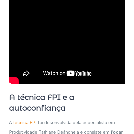
A técnica FPI e a
autoconfiança
A
técnica FPI
foi desenvolvida pela especialista em
Produtividade Tathiane Deândhela e consiste em
focar