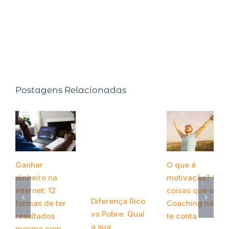
sellers: Faça o tempo trabalhar para você (2015, Editora
Ser Mais) e Faça o tempo enriquecer você! (2020,
Editora Gente).
Postagens Relacionadas
Ganhar
O que é
dinheiro na
motivação? 5
internet: 12
coisas que o
Diferença Rico
formas de ter
Coaching não
vs Pobre: Qual
resultados
te conta
a sua
mesmo com
novembro 28th,