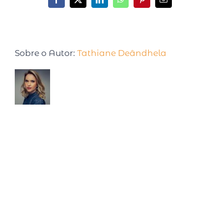
Sobre o Autor:
Tathiane Deândhela
Tathiane Deândhela é Empresária,
Palestrante Internacional e especialista em
produtividade. Após desenvolver e testar
seu método, em 2017 foi convidada para palestrar em
uma Conferência na Universidade de Harvard. Já são
mais de 15 anos estudando sobre o tema, com cursos
realizados nas Universidades de Harvard, MIT, Ohio e
Atlanta. Semanalmente compartilha pílulas de
produtividade em seu quadro intitulado: Inteligência
Produtiva na rádio CBN. É autora de dois livros best