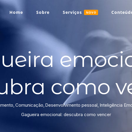
Home
Sobre
Serviços
Conteúdo
NOVO
ueira emocio
ubra como v
imento
Comunicação
Desenvolvimento pessoal
Inteligência Em
Gagueira emocional: descubra como vencer