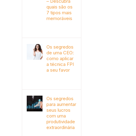
– Descubra
quais são os
7 tipos mais
memoráveis
outubro 9th, 2019
Os segredos
de uma CEO:
como aplicar
a técnica FPI
a seu favor
janeiro 4th, 2018
Os segredos
para aumentar
seus lucros
com uma
produtividade
extraordinária
novembro 10th, 2017