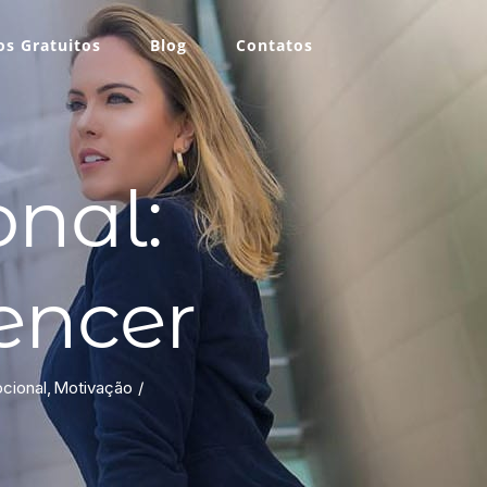
s Gratuitos
Blog
Contatos
nal:
encer
ocional
Motivação