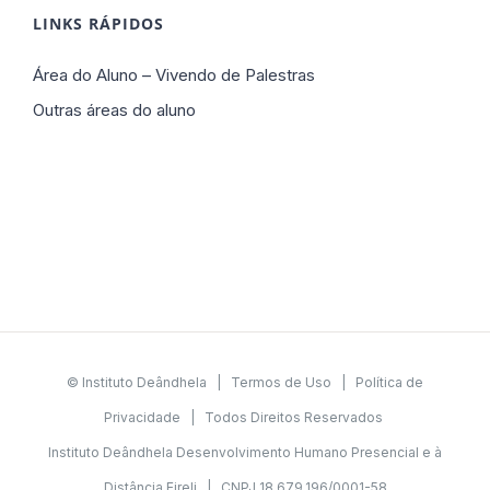
LINKS RÁPIDOS
Área do Aluno – Vivendo de Palestras
Outras áreas do aluno
© Instituto Deândhela |
Termos de Uso
|
Política de
Privacidade
| Todos Direitos Reservados
Instituto Deândhela Desenvolvimento Humano Presencial e à
Distância Eireli | CNPJ 18.679.196/0001-58