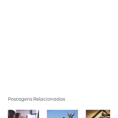
seu método, em 2017 foi convidada para palestrar em
uma Conferência na Universidade de Harvard. Já são
mais de 15 anos estudando sobre o tema, com cursos
realizados nas Universidades de Harvard, MIT, Ohio e
Atlanta. Semanalmente compartilha pílulas de
produtividade em seu quadro intitulado: Inteligência
Produtiva na rádio CBN. É autora de dois livros best
sellers: Faça o tempo trabalhar para você (2015, Editora
Ser Mais) e Faça o tempo enriquecer você! (2020,
Editora Gente).
Postagens Relacionadas