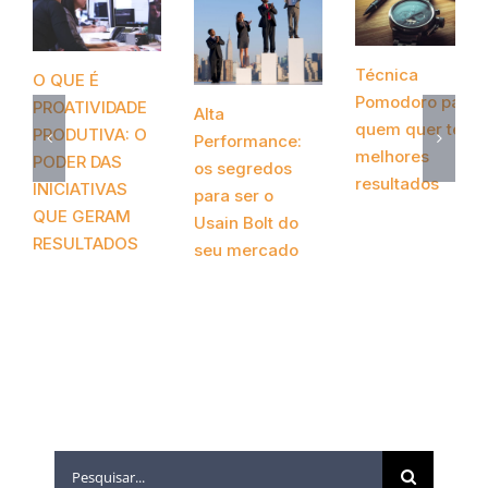
Técnica
O QUE É
Pomodoro para
PROATIVIDADE
Alta
quem quer ter
PRODUTIVA: O
Performance:
melhores
PODER DAS
os segredos
resultados
INICIATIVAS
para ser o
novembro 12th,
QUE GERAM
Usain Bolt do
2020
RESULTADOS
seu mercado
abril 20th, 2021
novembro 24th,
2020