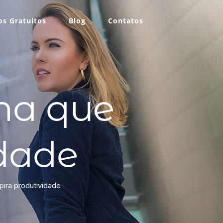
s Gratuitos
Blog
Contatos
ina que
idade
pira produtividade