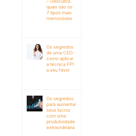
– Descubra
quais são os
7 tipos mais
memoráveis
outubro 9th, 2019
Os segredos
de uma CEO:
como aplicar
a técnica FPI
a seu favor
janeiro 4th, 2018
Os segredos
para aumentar
seus lucros
com uma
produtividade
extraordinária
novembro 10th, 2017