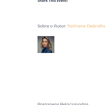
Share This Event!
Sobre o Autor:
Tathiane Deândh
Tathiane Deândhela é Empresá
produtividade. Após desenvo
palestrar em uma Conferênci
estudando sobre o tema, com cursos reali
Semanalmente compartilha pílulas de produ
rádio CBN. É autora de dois livros best se
Mais) e Faça o tempo enriquecer você! (2
Postagens Relacionadas