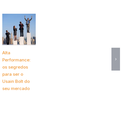
Alta
Performance:
os segredos
para ser o
Usain Bolt do
seu mercado
novembro 24th,
2020