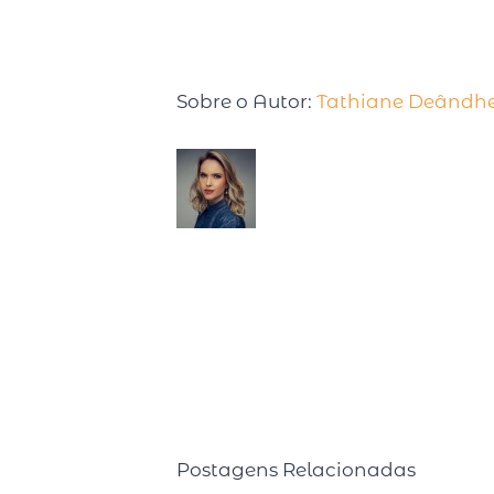
Sobre o Autor:
Tathiane Deândh
Tathiane Deândhela é Empresá
produtividade. Após desenvo
palestrar em uma Conferênci
estudando sobre o tema, com cursos reali
Semanalmente compartilha pílulas de produ
rádio CBN. É autora de dois livros best se
Mais) e Faça o tempo enriquecer você! (2
Postagens Relacionadas