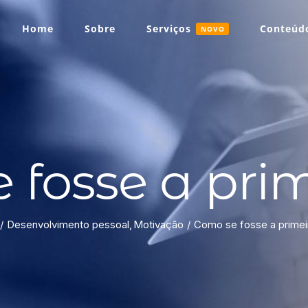
Home
Sobre
Serviços
Conteúdo
NOVO
 fosse a prim
Desenvolvimento pessoal
Motivação
Como se fosse a primei