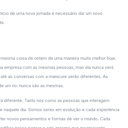
início de uma nova jornada é necessário dar um novo
te.
 mesma coisa de ontem de uma maneira muito melhor hoje.
nha empresa com as mesmas pessoas, mas ela nunca será
s até as conversas com a manicure serão diferentes. As
de um rio: nunca são as mesmas.
erá diferente. Tanto nós como as pessoas que interagem
 naquele dia. Somos seres em evolução e cada experiência
 ter novos pensamentos e formas de ver o mundo. Cada
ifica nosso pensar e agir, mesmo que inconsciente.