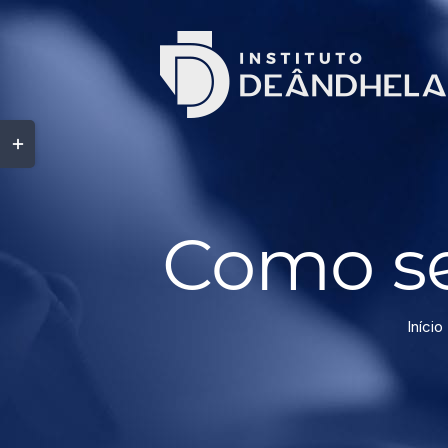
Como se
Início