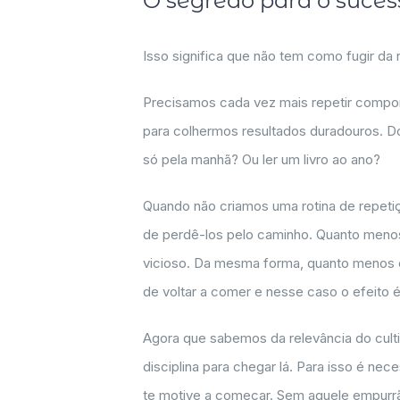
O segredo para o sucess
Isso significa que não tem como fugir da r
Precisamos cada vez mais repetir compor
para colhermos resultados duradouros. D
só pela manhã? Ou ler um livro ao ano?
Quando não criamos uma rotina de repet
de perdê-los pelo caminho. Quanto menos 
vicioso. Da mesma forma, quanto menos
de voltar a comer e nesse caso o efeito é
Agora que sabemos da relevância do cult
disciplina para chegar lá. Para isso é nec
te motive a começar. Sem aquele empurrã