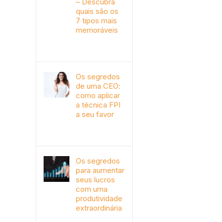
– Descubra
quais são os
7 tipos mais
memoráveis
outubro 9th, 2019
Os segredos
de uma CEO:
como aplicar
a técnica FPI
a seu favor
janeiro 4th, 2018
Os segredos
para aumentar
seus lucros
com uma
produtividade
extraordinária
novembro 10th, 2017