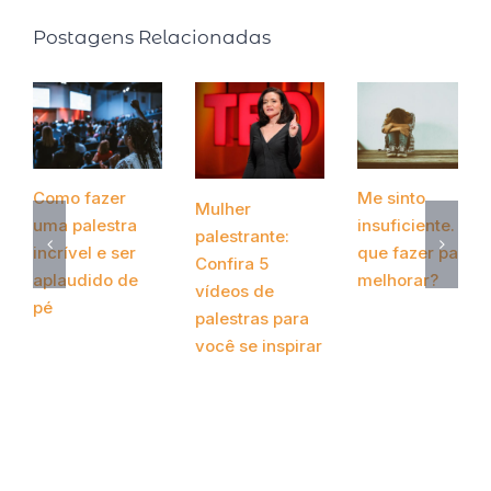
Postagens Relacionadas
Como fazer
Me sinto
Mulher
uma palestra
insuficiente. O
palestrante:
incrível e ser
que fazer para
Confira 5
aplaudido de
melhorar?
vídeos de
pé
novembro 10th,
palestras para
2020
março 24th, 2022
você se inspirar
novembro 14th,
2020