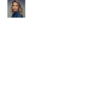
Tathiane Deândhela é Empresária,
Palestrante Internacional e especialista em
produtividade. Após desenvolver e testar
seu método, em 2017 foi convidada para palestrar em
uma Conferência na Universidade de Harvard. Já são
mais de 15 anos estudando sobre o tema, com cursos
realizados nas Universidades de Harvard, MIT, Ohio e
Atlanta. Semanalmente compartilha pílulas de
produtividade em seu quadro intitulado: Inteligência
Produtiva na rádio CBN. É autora de dois livros best
sellers: Faça o tempo trabalhar para você (2015, Editora
Ser Mais) e Faça o tempo enriquecer você! (2020,
Editora Gente).