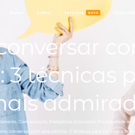
Home
Sobre
Serviços
Conteúdo
NOVO
conversar c
 3 técnicas 
ais admira
cimento
Comunicação
Inteligência Emocional
Produtividade e 
mo conversar com uma pessoa: 3 técnicas para ser mais admir