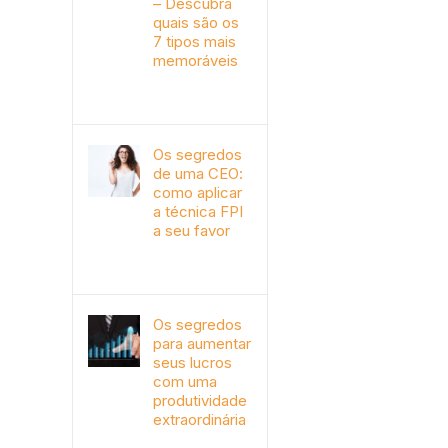
– Descubra
quais são os
7 tipos mais
memoráveis
outubro 9th, 2019
Os segredos
de uma CEO:
como aplicar
a técnica FPI
a seu favor
janeiro 4th, 2018
Os segredos
para aumentar
seus lucros
com uma
produtividade
extraordinária
novembro 10th, 2017