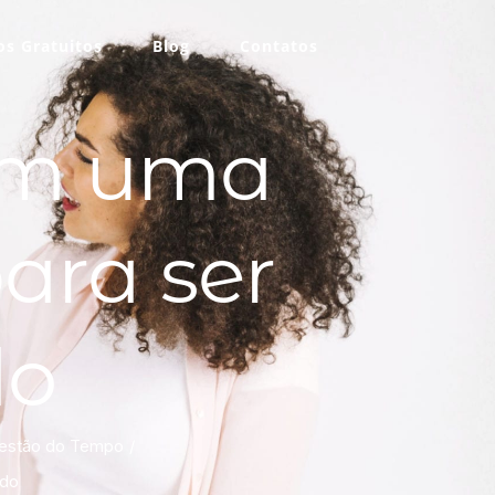
s Gratuitos
Blog
Contatos
om uma
para ser
do
Gestão do Tempo
ado