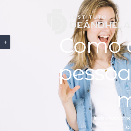
Como 
pessoa:
m
Início
Autoconhe
Co