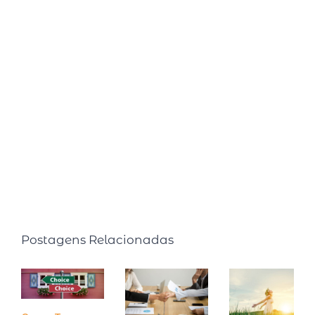
uma Conferência na Universidade de Harvard. Já são
mais de 15 anos estudando sobre o tema, com cursos
realizados nas Universidades de Harvard, MIT, Ohio e
Atlanta. Semanalmente compartilha pílulas de
produtividade em seu quadro intitulado: Inteligência
Produtiva na rádio CBN. É autora de dois livros best
sellers: Faça o tempo trabalhar para você (2015, Editora
Ser Mais) e Faça o tempo enriquecer você! (2020,
Editora Gente).
Postagens Relacionadas