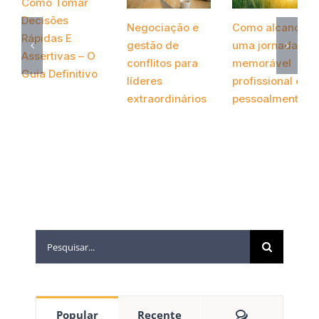
Como Tomar
Decisões
Negociação e
Como alcançar
Rápidas E
gestão de
uma jornada
Assertivas – O
conflitos para
memorável
Guia Definitivo
líderes
profissional e
novembro 26th,
extraordinários
pessoalmente?
2020
setembro 22nd,
setembro 19th,
2020
2020
Popular
Recente