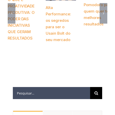
Pomodoro para
PROATIVIDADE
Alta
quem quer ter
PRODUTIVA: O
Performance:
melhores
PODER DAS
os segredos
resultados
INICIATIVAS
para ser o
novembro 12th,
QUE GERAM
Usain Bolt do
2020
RESULTADOS
seu mercado
abril 20th, 2021
novembro 24th,
2020