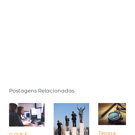
realizados nas Universidades de Harvard, MIT, Ohio e
Atlanta. Semanalmente compartilha pílulas de
produtividade em seu quadro intitulado: Inteligência
Produtiva na rádio CBN. É autora de dois livros best
sellers: Faça o tempo trabalhar para você (2015, Editora
Ser Mais) e Faça o tempo enriquecer você! (2020,
Editora Gente).
Postagens Relacionadas
Técnica
O QUE É