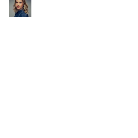
Palestrante Internacional e especialista em
produtividade. Após desenvolver e testar
seu método, em 2017 foi convidada para palestrar em
uma Conferência na Universidade de Harvard. Já são
mais de 15 anos estudando sobre o tema, com cursos
realizados nas Universidades de Harvard, MIT, Ohio e
Atlanta. Semanalmente compartilha pílulas de
produtividade em seu quadro intitulado: Inteligência
Produtiva na rádio CBN. É autora de dois livros best
sellers: Faça o tempo trabalhar para você (2015, Editora
Ser Mais) e Faça o tempo enriquecer você! (2020,
Editora Gente).