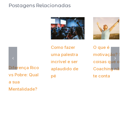
Postagens Relacionadas
Como fazer
O que é
uma palestra
motivação? 5
incrível e ser
coisas que o
Diferença Rico
aplaudido de
Coaching não
vs Pobre: Qual
pé
te conta
a sua
março 24th, 2022
novembro 28th,
Mentalidade?
2020
abril 13th, 2022