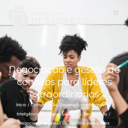
Negociação e gestão de
conflitos para líderes
extraordinários
Início
Comunicação
Desenvolvimento pessoal
Inteligência Emocional
Liderança
Negociação
Negociação e gestão de conflitos para líderes