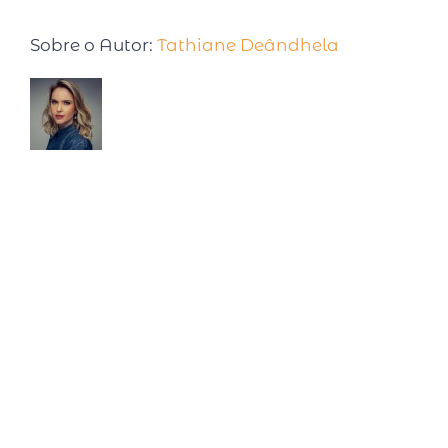
Sobre o Autor:
Tathiane Deândhela
Tathiane Deândhela é Empresária,
Palestrante Internacional e especialista em
produtividade. Após desenvolver e testar
seu método, em 2017 foi convidada para palestrar em
uma Conferência na Universidade de Harvard. Já são
mais de 15 anos estudando sobre o tema, com cursos
realizados nas Universidades de Harvard, MIT, Ohio e
Atlanta. Semanalmente compartilha pílulas de
produtividade em seu quadro intitulado: Inteligência
Produtiva na rádio CBN. É autora de dois livros best
sellers: Faça o tempo trabalhar para você (2015, Editora
Ser Mais) e Faça o tempo enriquecer você! (2020,