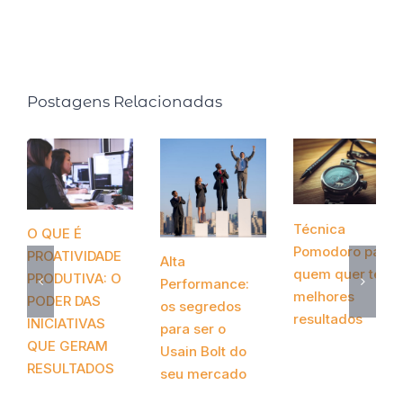
Editora Gente).
Postagens Relacionadas
Técnica
O QUE É
Pomodoro para
PROATIVIDADE
Alta
quem quer ter
PRODUTIVA: O
Performance:
melhores
PODER DAS
os segredos
resultados
INICIATIVAS
para ser o
novembro 12th,
QUE GERAM
Usain Bolt do
2020
RESULTADOS
seu mercado
abril 20th, 2021
novembro 24th,