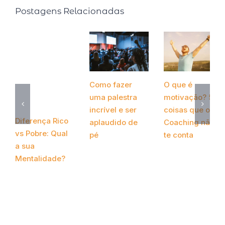
Postagens Relacionadas
Como fazer
O que é
uma palestra
motivação? 5
incrível e ser
coisas que o
Diferença Rico
aplaudido de
Coaching não
vs Pobre: Qual
pé
te conta
a sua
março 24th, 2022
novembro 28th,
Mentalidade?
2020
abril 13th, 2022