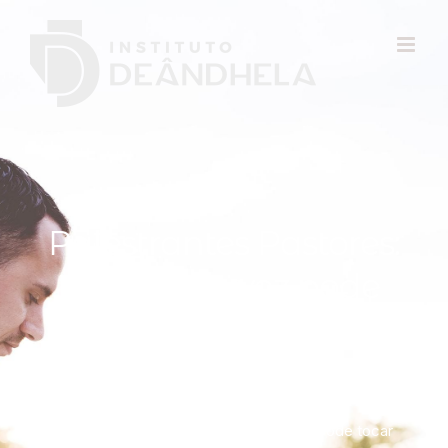
Palestrantes Pastores:
como sua voz pode
tocar corações
Início
Atendimento
Autoconhecimento
Comunicação
Motivação
Palestrantes Pastores: como sua voz pode tocar