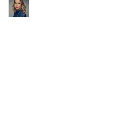
Tathiane Deândhela é Empresária,
Palestrante Internacional e especialista em
produtividade. Após desenvolver e testar
seu método, em 2017 foi convidada para palestrar em
uma Conferência na Universidade de Harvard. Já são
mais de 15 anos estudando sobre o tema, com cursos
realizados nas Universidades de Harvard, MIT, Ohio e
Atlanta. Semanalmente compartilha pílulas de
produtividade em seu quadro intitulado: Inteligência
Produtiva na rádio CBN. É autora de dois livros best
sellers: Faça o tempo trabalhar para você (2015, Editora
Ser Mais) e Faça o tempo enriquecer você! (2020,
Editora Gente).