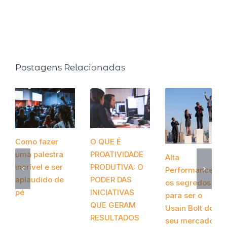
Ser Mais) e Faça o tempo enriquecer você! (2020,
Editora Gente).
Postagens Relacionadas
Como fazer
O QUE É
uma palestra
PROATIVIDADE
Alta
incrível e ser
PRODUTIVA: O
Performance:
aplaudido de
PODER DAS
os segredos
pé
INICIATIVAS
para ser o
QUE GERAM
março 24th, 2022
Usain Bolt do
RESULTADOS
seu mercado