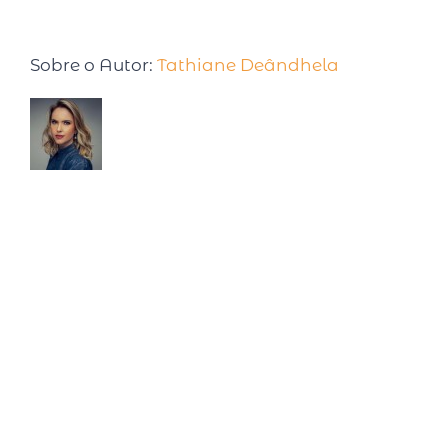
Sobre o Autor:
Tathiane Deândhela
Tathiane Deândhela é Empresária,
Palestrante Internacional e especialista em
produtividade. Após desenvolver e testar
seu método, em 2017 foi convidada para palestrar em
uma Conferência na Universidade de Harvard. Já são
mais de 15 anos estudando sobre o tema, com cursos
realizados nas Universidades de Harvard, MIT, Ohio e
Atlanta. Semanalmente compartilha pílulas de
produtividade em seu quadro intitulado: Inteligência
Produtiva na rádio CBN. É autora de dois livros best
sellers: Faça o tempo trabalhar para você (2015, Editora