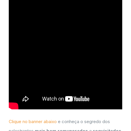
Clique no banner abaixo
e conheça o segredo dos
palestrantes
mais bem remunerados
e
requisitados